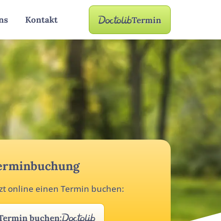
ns
Kontakt
Termin
erminbuchung
tzt online einen Termin buchen:
Termin buchen: