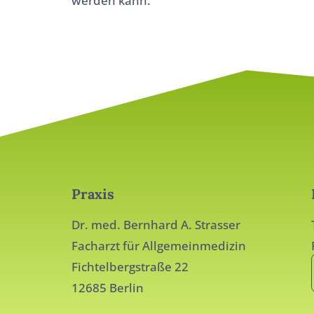
werden kann.
Praxis
Dr. med. Bernhard A. Strasser
Facharzt für Allgemeinmedizin
Fichtelbergstraße 22
12685 Berlin