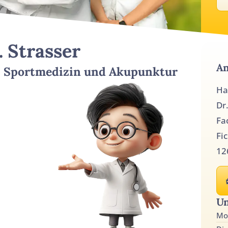
. Strasser
An
n, Sportmedizin und Akupunktur
Ha
Dr
Fa
Fi
12
Un
Mo